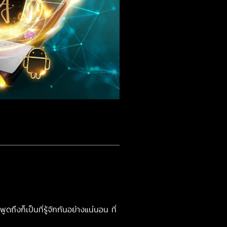
ด
ถึงก็เป็นที่รู้จักกันอย่างแน่นอน ที่