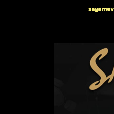
sagamevi