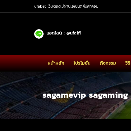
ufabet เว็บตรงไม่ผ่านเอเย่นต์คืนค่าคอม
แอดไลน์ : @ufa1f1
หน้าหลัก
โปรโมชั่น
กิจกรรม
วิ
sagamevip sagaming บา