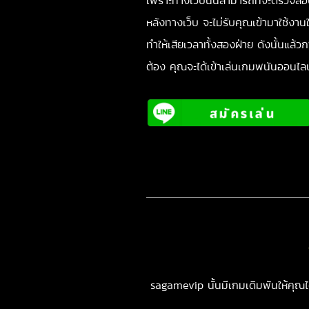
เพราะทางเว็บนั้นสามารถที่จะตรวจสอ
หลังทางเว็บ จะไม่รับคุณเข้ามาใช้ง
ทำให้เสียเวลาทั้งสองฝ่าย ดังนั้นแล้วการ
ต้อง คุณจะได้เข้าเล่นเกมพนันออนไล
sagamevip นั้นมีเกมเดิมพันให้คุณได้