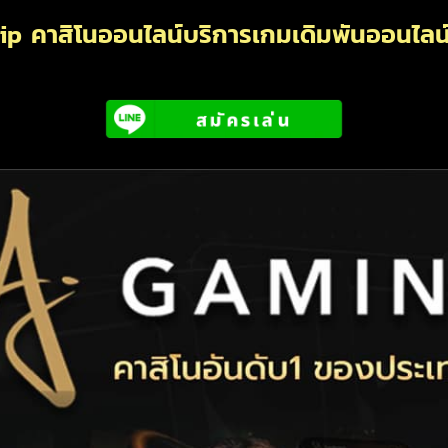
p คาสิโนออนไลน์บริการเกมเดิมพันออนไล