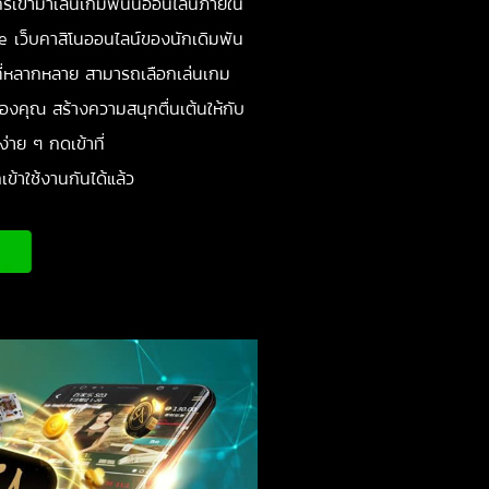
สมัครเข้ามาเล่นเกมพนันออนไลน์ภายใน
 เว็บคาสิโนออนไลน์ของนักเดิมพัน
ที่หลากหลาย สามารถเลือกเล่นเกม
คุณ สร้างความสนุกตื่นเต้นให้กับ
ง่าย ๆ กดเข้าที่
าใช้งานกันได้แล้ว