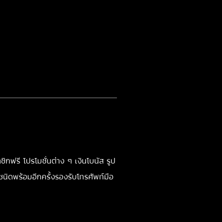
ชิกฟรี โปรโมชั่นต่าง ๆ เงินโบนัส รูป
นิดพร้อมอีกครั้งรองรับโทรศัพท์มือ