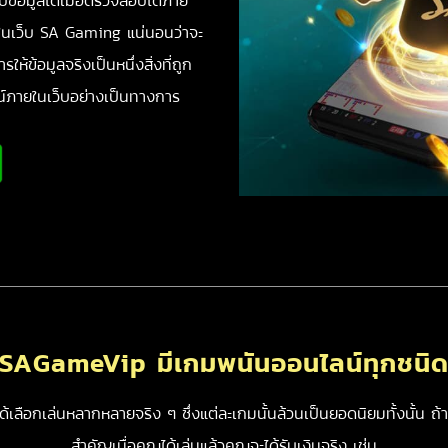
บข้อมูลได้เมื่อตรวจสอบได้ภาย
านในเว็บ SA Gaming แน่นอนว่าจะ
ให้ข้อมูลจริงเป็นหนึ่งสิ่งที่ถูก
น์ภายในเว็บอย่างเป็นทางการ
SAGameVip มีเกมพนันออนไลน์ทุกชนิ
เลือกเล่นหลากหลายจริง ๆ ซึ่งแต่ละเกมนั้นล้วนเป็นยอดนิยมทั้งนั้น ถ้าพูด
สำคัญเมื่อคุณได้เล่นแล้วคุณจะได้รับเงินจริง เช่น